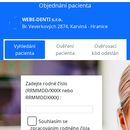
Objednání pacienta
WEBE-DENTI s.r.o.
Br. Veverkových 2874, Karviná - Hranice
Vyhledání
Ověření
Ověřovací
pacienta
pacienta
kód odeslán
Zadejte rodné číslo
(RRMMDD/XXXX nebo
RRMMDDXXXX) :
Souhlasím se
zpracováním rodného čísla